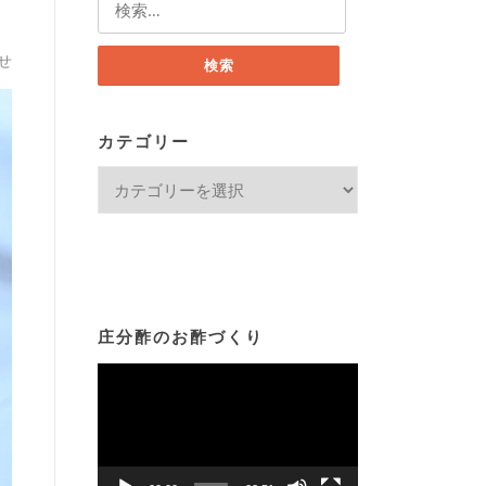
索:
せ
カテゴリー
カ
テ
ゴ
リ
ー
庄分酢のお酢づくり
動
画
プ
レ
ー