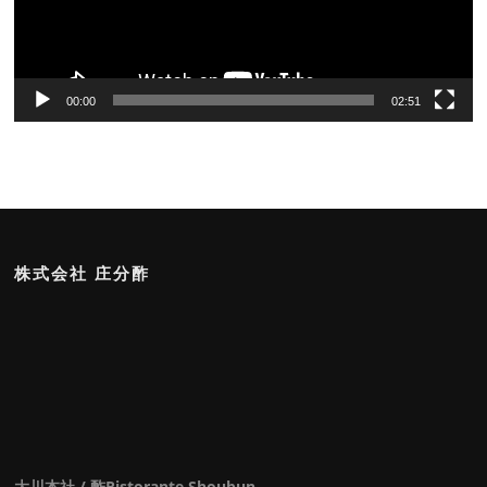
ー
00:00
02:51
株式会社 庄分酢
大川本社 / 酢Ristorante Shoubun