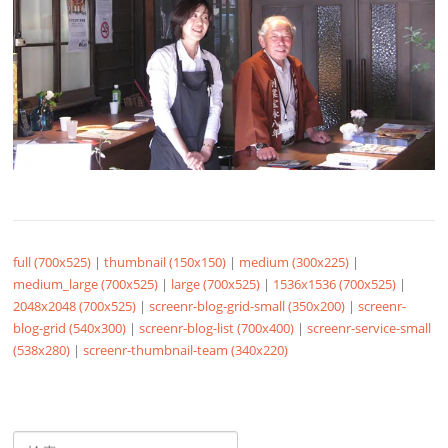
full (700x525)
|
thumbnail (150x150)
|
medium (300x225)
|
medium_large (700x525)
|
large (700x525)
|
1536x1536 (700x525)
|
2048x2048 (700x525)
|
screenr-blog-grid-small (350x200)
|
screenr-
blog-grid (540x300)
|
screenr-blog-list (700x400)
|
screenr-service-small
(538x280)
|
screenr-thumbnail-team (340x220)
検