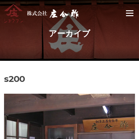
Skip
to
Menu
content
アーカイブ
s200