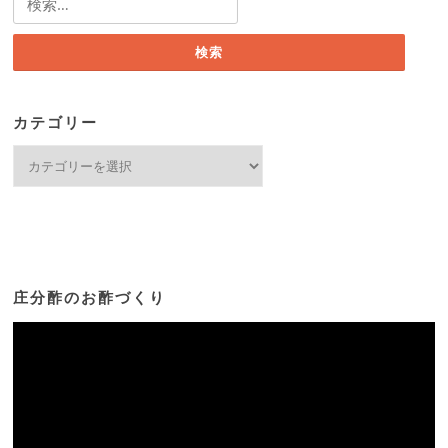
索:
カテゴリー
カ
テ
ゴ
リ
ー
庄分酢のお酢づくり
動
画
プ
レ
ー
ヤ