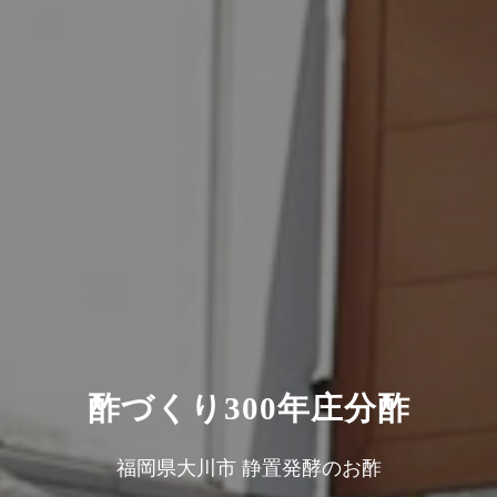
酢づくり300年庄分酢
福岡県大川市 静置発酵のお酢