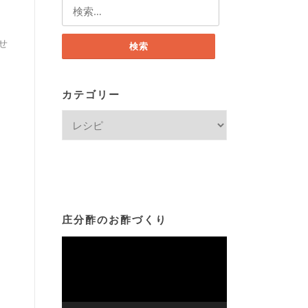
検
索:
せ
カテゴリー
カ
テ
ゴ
リ
ー
庄分酢のお酢づくり
動
画
プ
レ