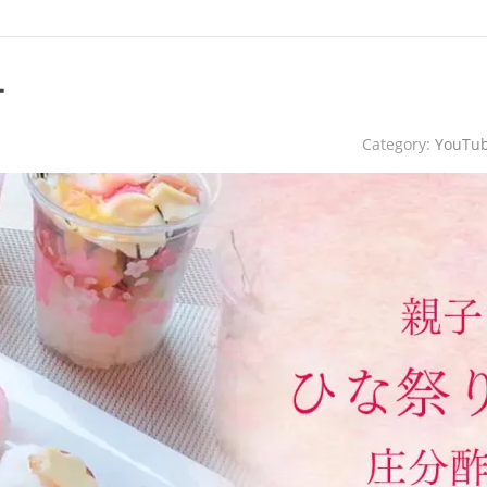
ー
Category:
YouTu