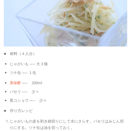
■ 材料（４人分）
じゃがいも —– 大３個
ツナ缶 —– １缶
美味酢
—– 200ml
パセリ —– 少々
黒コショウ —– 少々
■ 作り方レシピ
じゃがいもの皮を剥き細切りにして水にさらす。パセリはみじん切
りにする。ツナ缶は油を切っておく。