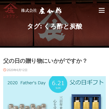
Skip
to
Menu
content
タグ:
くろ酢と炭酸
父の日の贈り物にいかがですか？
2020年6月12日