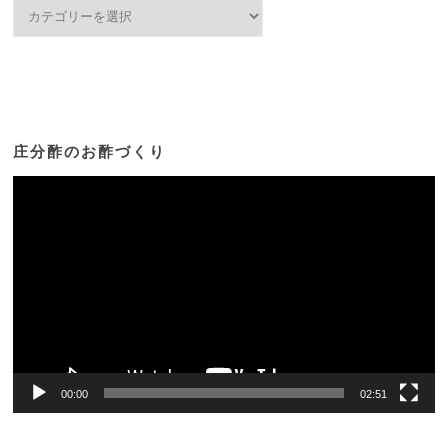
カ
テ
ゴ
リ
ー
庄分酢のお酢づくり
動
画
プ
レ
ー
ヤ
ー
00:00
02:51