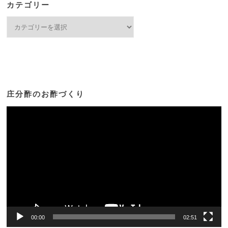
カテゴリー
カ
テ
ゴ
リ
ー
庄分酢のお酢づくり
動
画
プ
レ
ー
ヤ
ー
00:00
02:51